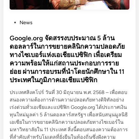
r
i
t
P
News
y
o
สำ
s
Google.org จัดสรรงบประมาณ 5 ล้าน
ห
t
ดอลลาร์ในการขยายคลินิกความปลอดภัย
รั
e
บ
ทางไซเบอร์แห่งเอเชียแปซิฟิก เพื่อเตรียม
d
ผู้
ความพร้อมให้แก่สถานประกอบการราย
i
ป
ย่อย ผ่านการอบรมที่นำโดยนักศึกษาใน 11
n
ร
ประเทศในภูมิภาคเอเชียแปซิฟิก
ะ
ก
ประเทศสิงคโปร์ วันที่ 30 มิถุนายน พ.ศ. 2568 – เพื่อตอบ
อ
สนองความต้องการด้านความปลอดภัยทางดิจิทัลอย่าง
บ
เร่งด่วนทั่วเอเชียและแปซิฟิก Google.org ได้ประกาศเงิน
ก
ทุนใหม่มูลค่า 5 ล้านดอลลาร์สหรัฐฯ เพื่อสนับสนุนมูลนิธิ
า
เอเชียในการขยายคลินิกความปลอดภัยทางไซเบอร์ใน
ร
มหาวิทยาลัยใน 11 ประเทศ สิ่งนี้ตอบสนองความต้องการ
S
ที่สําคัญสําหรับโมเดลที่ยั่งยืนในท้องถิ่นซึ่งฝังความ