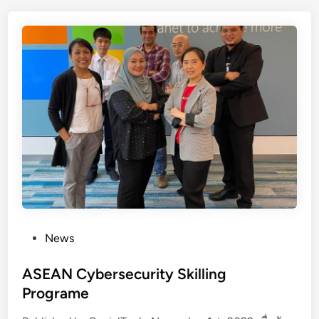
D
ใ
h
-
น
t
1
ภู
s
9
มิ
F
I
ภ
o
n
า
r
f
ค
u
o
เ
m
r
อ
m
เ
a
ชี
t
ย
i
แ
o
ป
P
News
n
ซิ
o
H
ฟิ
s
ASEAN Cybersecurity Skilling
u
ก
t
Programe
b
e