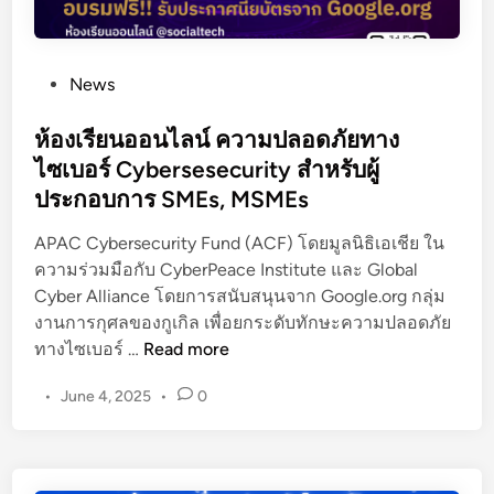
P
News
o
s
ห้องเรียนออนไลน์ ความปลอดภัยทาง
t
ไซเบอร์ Cybersesecurity สำหรับผู้
e
ประกอบการ SMEs, MSMEs
d
i
APAC Cybersecurity Fund (ACF) โดยมูลนิธิเอเชีย ใน
n
ความร่วมมือกับ CyberPeace Institute และ Global
Cyber Alliance โดยการสนับสนุนจาก Google.org กลุ่ม
งานการกุศลของกูเกิล เพื่อยกระดับทักษะความปลอดภัย
ห้
ทางไซเบอร์ …
Read more
อ
•
June 4, 2025
•
0
ง
เ
รี
ย