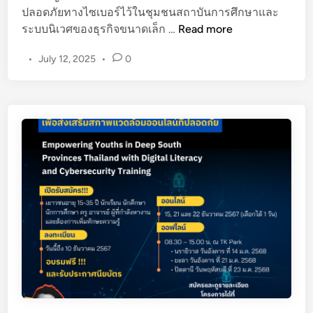
M
ปลอดภัยทางไซเบอร์ไว้ในชุมชนสถาบันการศึกษาและ
E
G
ระบบนิเวศของธุรกิจขนาดเล็ก …
Read more
s
o
,
•
July 12, 2025
•
0
o
M
g
S
l
M
e
E
.
s
o
r
g
จั
ด
ส
ร
ร
ง
บ