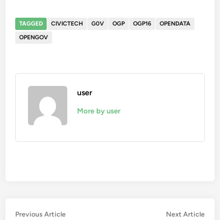
TAGGED
CIVICTECH
G0V
OGP
OGP16
OPENDATA
OPENGOV
user
More by user
Post
Previous
Nex
Previous Article
Next Article