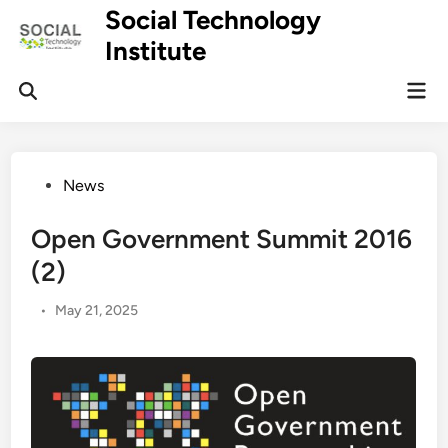
Skip
Social Technology
to
Institute
content
Mai
Men
Posted
News
in
Open Government Summit 2016
(2)
•
May 21, 2025