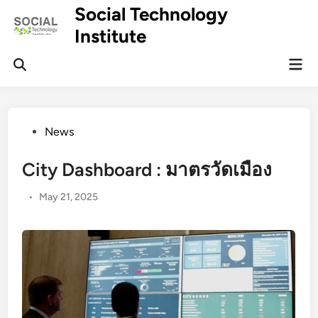
Skip
Social Technology
to
Institute
content
Mai
Men
Posted
News
in
City Dashboard : มาตรวัดเมือง
•
May 21, 2025