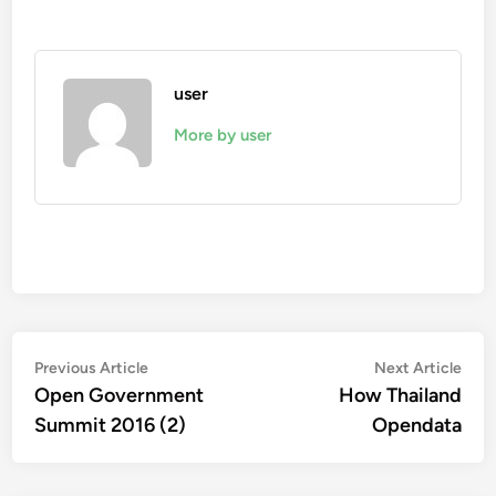
user
More by user
Post
Previous
Nex
Previous Article
Next Article
article:
artic
Open Government
How Thailand
navigation
Summit 2016 (2)
Opendata