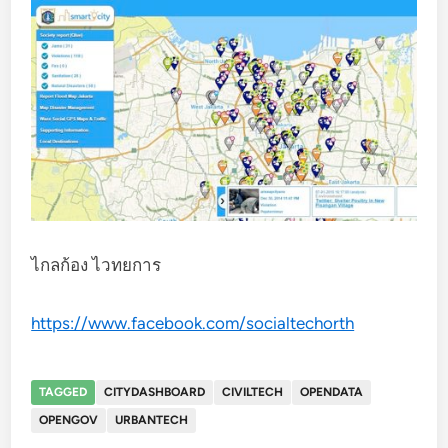
ไกลก้อง ไวทยการ
https://www.facebook.com/socialtechorth
TAGGED
CITYDASHBOARD
CIVILTECH
OPENDATA
OPENGOV
URBANTECH