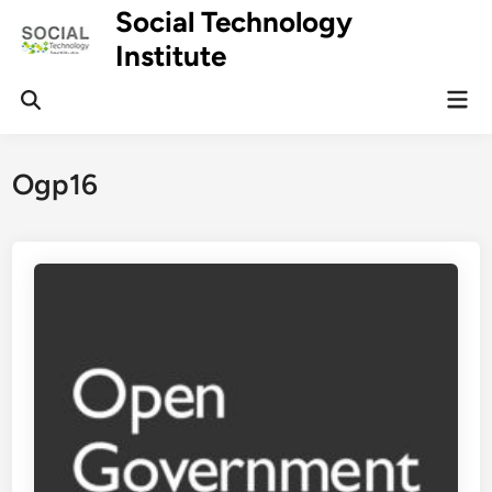
Skip
Social Technology
to
Institute
content
Mai
Men
Ogp16