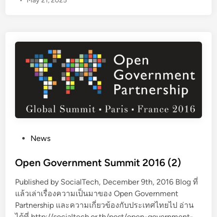
•
May 21, 2025
n
G
o
v
e
r
n
m
e
n
t
S
P
News
u
o
m
s
Open Government Summit 2016 (2)
m
t
i
Published by SocialTech, December 9th, 2016 Blog ที่
e
t
แล้วเล่าเรื่องความเป็นมาของ Open Government
d
2
Partnership และความเกี่ยวข้องกับประเทศไทยไป อ่าน
i
0
ได้ที่ http://socialtech.or.th/post/open-government-