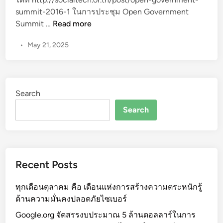
n
1
summit-2016-1 ในการประชุม Open Government
6
O
Summit …
Read more
(
p
1
•
May 21, 2025
e
)
n
G
o
Search
v
e
Search
r
n
m
e
Recent Posts
n
t
ทุกเดือนตุลาคม คือ เดือนแห่งการสร้างความตระหนักรู้
S
ด้านความมั่นคงปลอดภัยไซเบอร์
u
m
Google.org จัดสรรงบประมาณ 5 ล้านดอลลาร์ในการ