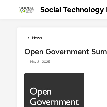
Skip
Social Technology 
to
content
Posted
News
in
Open Government Summ
•
May 21, 2025