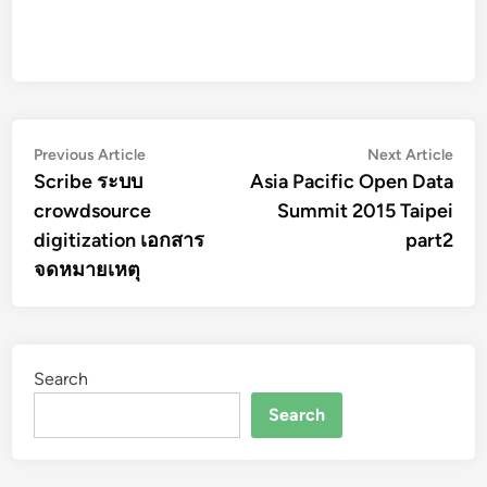
Post
Previous
Nex
Previous Article
Next Article
article:
artic
Scribe ระบบ
Asia Pacific Open Data
navigation
crowdsource
Summit 2015 Taipei
digitization เอกสาร
part2
จดหมายเหตุ
Search
Search