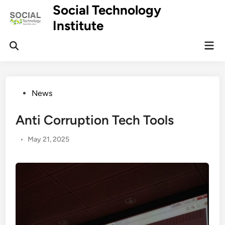
Skip
Social Technology
to
Institute
content
Mai
Men
Posted
News
in
Anti Corruption Tech Tools
•
May 21, 2025