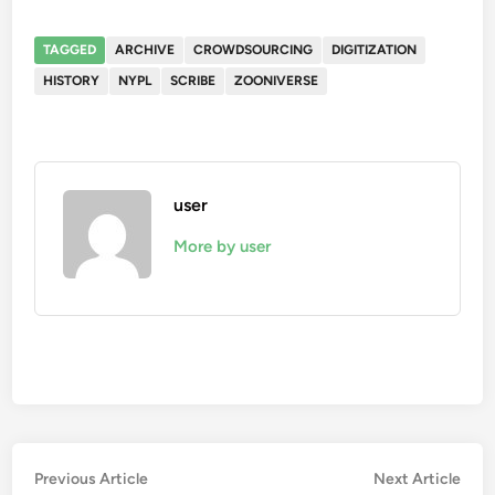
TAGGED
ARCHIVE
CROWDSOURCING
DIGITIZATION
HISTORY
NYPL
SCRIBE
ZOONIVERSE
user
More by user
Post
Previous
Nex
Previous Article
Next Article