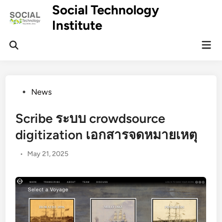
Skip
Social Technology
to
Institute
content
Mai
Men
Posted
News
in
Scribe ระบบ crowdsource
digitization เอกสารจดหมายเหตุ
•
May 21, 2025