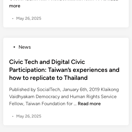
a
more
นั
i
บ
•
May 26, 2025
w
ส
a
นุ
n
น
T
โ
P
News
h
ด
o
a
ย
s
Civic Tech and Digital Civic
i
G
t
Participation: Taiwan’s experiences and
l
o
e
a
how to replicate to Thailand
o
d
n
g
i
Published by SocialTech, January 6th, 2019 Klaikong
d
l
n
Vaidhyakarn Democracy and Human Rights Service
S
e
C
Fellow, Taiwan Foundation for …
Read more
c
.
i
i
o
•
May 26, 2025
v
e
r
i
n
g
c