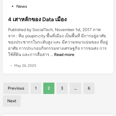
1
P
News
8
o
s
4 เสาหลักของ Data เมือง
t
Published by SocialTech, November 1st, 2017 ภาพ
e
จาก : ทีม youpin.city พื้นที่เมือง เป็นพื้นที่ มีการอยู่อาศัย
d
ของประชากรในระดับสูง และ มีความหนาแน่นของ ที่อยู่
i
อาศัย การประกอบกิจกรรมทางเศรษฐกิจ การขนส่ง การ
n
4
ใช้ที่ดิน และการสื่อสาร …
Read more
เ
•
May 26, 2025
ส
า
ห
Posts
ลั
Previous
1
2
3
…
6
ก
pagination
ข
Next
อ
ง