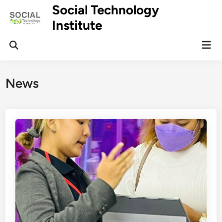
Skip
Social Technology
to
Institute
content
Mai
Men
News