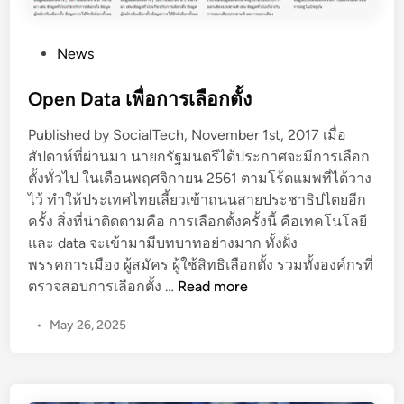
,
[
o
0
T
w
0
P
News
H
t
0
o
]
o
ร
s
Open Data เพื่อการเลือกตั้ง
r
า
t
e
Published by SocialTech, November 1st, 2017 เมื่อ
ย
e
p
สัปดาห์ที่ผ่านมา นายกรัฐมนตรีได้ประกาศจะมีการเลือก
โ
d
l
ตั้งทั่วไป ในเดือนพฤศจิกายน 2561 ตามโร้ดแมพที่ได้วาง
ด
i
i
ไว้ ทำให้ประเทศไทยเลี้ยวเข้าถนนสายประชาธิปไตยอีก
ย
n
c
ครั้ง สิ่งที่น่าติดตามคือ การเลือกตั้งครั้งนี้ คือเทคโนโลยี
จั
a
และ data จะเข้ามามีบทบาทอย่างมาก ทั้งฝั่ง
ด
t
พรรคการเมือง ผู้สมัคร ผู้ใช้สิทธิเลือกตั้ง รวมทั้งองค์กรที่
ฝึ
e
O
ตรวจสอบการเลือกตั้ง …
Read more
ก
t
p
อ
o
•
May 26, 2025
e
บ
T
n
ร
h
D
ม
a
a
ใ