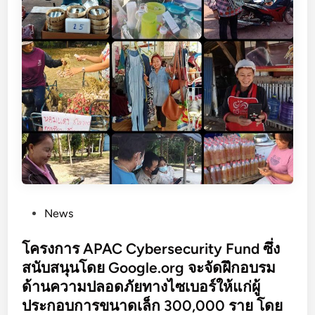
i
n
g
T
h
a
i
W
o
r
k
f
P
News
o
o
r
s
โครงการ APAC Cybersecurity Fund ซึ่ง
c
t
สนับสนุนโดย Google.org จะจัดฝึกอบรม
e
e
ด้านความปลอดภัยทางไซเบอร์ให้แก่ผู้
f
d
o
ประกอบการขนาดเล็ก 300,000 ราย โดย
i