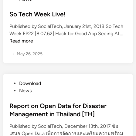
c
a
อ
o
n
P
n
ด
s
So Tech Week Live!
O
a
c
ภั
t
p
r
e
Published by SocialTech, January 21st, 2018 So Tech
ย
e
e
t
f
S
Week EP22 [8.07.62] Hack for Good App Seeing AI …
ท
d
n
i
o
o
Read more
า
i
D
c
r
T
ง
n
a
i
•
May 26, 2025
I
e
ไ
t
p
n
c
ซ
a
a
n
h
เ
f
t
o
W
บ
o
i
P
Download
v
e
อ
r
o
o
News
a
e
ร์
A
n
s
t
k
ใ
n
:
t
Report on Open Data for Disaster
i
L
ห้
t
T
e
o
Management in Thailand [TH]
i
แ
i
a
d
n
v
ก่
-
i
Published by SocialTech, December 13th, 2017 ข้อ
i
-
e
ผู้
C
w
เสนอ Open Data เพื่อการจัดการและเตรียมความพร้อม
n
T
!
ป