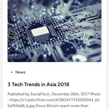
i
t
ห้
l
a
แ
a
เ
ก่
n
พื่
7
d
อ
0
ก
,
า
0
ร
0
เ
0
ลื
ร
อ
า
ก
ย
P
News
ตั้
ใ
o
ง
น
s
3 Tech Trends in Asia 2018
ป
t
ร
Published by SocialTech, December 26th, 2017 Photo
e
ะ
: https://c1.staticflickr.com/4/3824/11123530043_63
d
เ
2af83dd8_b.jpg Since Bitcoin reach more than
i
ท