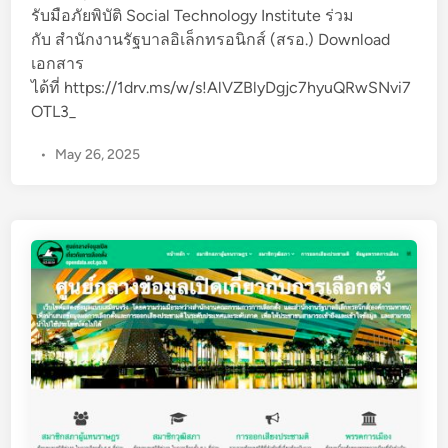
o
a
รับมือภัยพิบัติ Social Technology Institute ร่วม
T
ร
r
n
กับ สำนักงานรัฐบาลอิเล็กทรอนิกส์ (สรอ.) Download
S
ะ
r
’
เอกสาร
T
ก
u
s
ได้ที่ https://1drv.ms/w/s!AlVZBlyDgjc7hyuQRwSNvi7
A
อ
p
e
OTL3_
I
บ
t
x
ก
i
•
May 26, 2025
p
า
o
e
ร
n
r
ข
i
i
น
n
e
า
T
n
ด
h
c
เ
a
e
ล็
i
s
ก
l
a
3
a
n
0
n
d
0
d
h