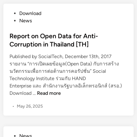
c
จ
T
e
ะ
P
Download
e
a
จั
o
News
c
n
ด
s
h
d
ฝึ
t
Report on Open Data for Anti-
a
T
ก
e
Corruption in Thailand [TH]
n
e
อ
d
d
c
บ
Published by SocialTech, December 13th, 2017
i
D
h
ร
รายงาน “การเปิดเผยข้อมูล(Open Data) กับการสร้าง
n
i
n
ม
นวัตกรรมเพื่อการต่อต้านการคอรัปชั่น” Social
g
o
ด้
Technology Institute ร่วมกับ HAND
i
l
า
Enterprise และ สำนักงานรัฐบาลอิเล็กทรอนิกส์ (สรอ.)
t
o
น
R
Download …
Read more
a
g
ค
e
l
y
ว
•
May 26, 2025
p
C
A
า
o
i
l
ม
r
v
l
ป
t
i
i
ล
P
News
o