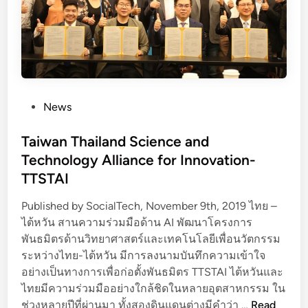
S
y
D
b
i
e
g
r
i
s
t
e
P
News
a
c
o
l
u
s
Taiwan Thailand Science and
S
r
t
Technology Alliance for Innovation-
k
i
e
i
t
TTSTAI
d
l
y
i
Published by SocialTech, November 9th, 2019 ไทย –
l
F
n
ไต้หวัน สานความร่วมมือด้าน AI พัฒนาโครงการ
s
u
พันธมิตรด้านวิทยาศาสตร์และเทคโนโลยีเพื่อนวัตกรรม
n
ระหว่างไทย-ไต้หวัน มีการลงนามบันทึกความเข้าใจ
d
อย่างเป็นทางการเพื่อก่อตั้งพันธมิตร TTSTAI ไต้หวันและ
ซึ่
ไทยมีความร่วมมืออย่างใกล้ชิดในหลายอุตสาหกรรม ใน
ง
T
ช่วงหลายปีที่ผ่านมา ทั้งสองดินแดนต่างมีคำว่า …
Read
ส