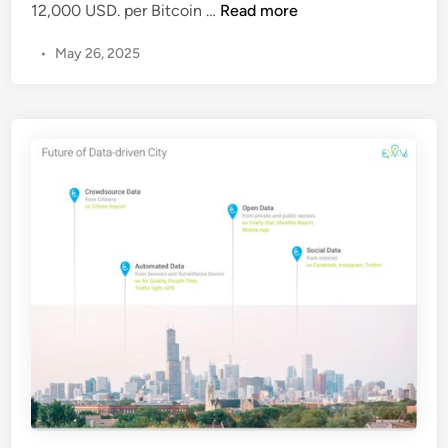
3
12,000 USD. per Bitcoin …
Read more
n
ศ
T
ไ
•
May 26, 2025
e
ท
c
ย
h
T
r
e
n
d
s
i
n
A
s
i
a
2
0