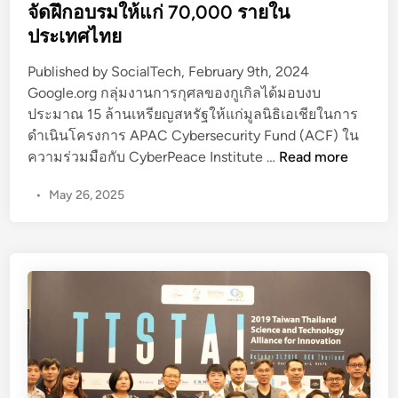
r
จัดฝึกอบรมให้แก่ 70,000 รายใน
n
J
ประเทศไทย
o
b
Published by SocialTech, February 9th, 2024
P
Google.org กลุ่มงานการกุศลของกูเกิลได้มอบงบ
a
ประมาณ 15 ล้านเหรียญสหรัฐให้แก่มูลนิธิเอเชียในการ
t
ดำเนินโครงการ APAC Cybersecurity Fund (ACF) ใน
h
โ
ความร่วมมือกับ CyberPeace Institute …
Read more
w
ค
•
May 26, 2025
a
ร
y
ง
t
ก
h
า
r
ร
o
A
u
P
g
A
h
C
M
C