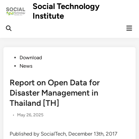
Skip
Social Technology
to
Institute
content
Mai
Men
Posted
Download
in
News
Report on Open Data for
Disaster Management in
Thailand [TH]
•
May 26, 2025
Published by SocialTech, December 13th, 2017