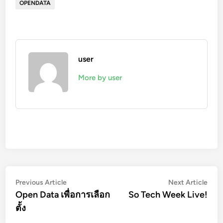
OPENDATA
user
More by user
Post
Previous
Nex
Previous Article
Next Article
article:
artic
Open Data เพื่อการเลือก
So Tech Week Live!
navigation
ตั้ง