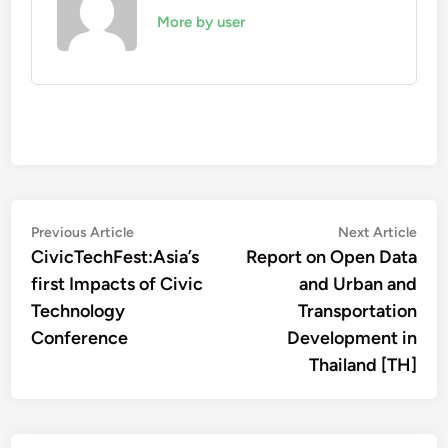
More by user
Post
Previous
Nex
Previous Article
Next Article
article:
artic
CivicTechFest:Asia’s
Report on Open Data
navigation
first Impacts of Civic
and Urban and
Technology
Transportation
Conference
Development in
Thailand [TH]