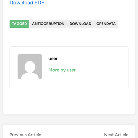
Download PDF
TAGGED
ANTICORRUPTION
DOWNLOAD
OPENDATA
user
More by user
Post
Previous
Nex
Previous Article
Next Article