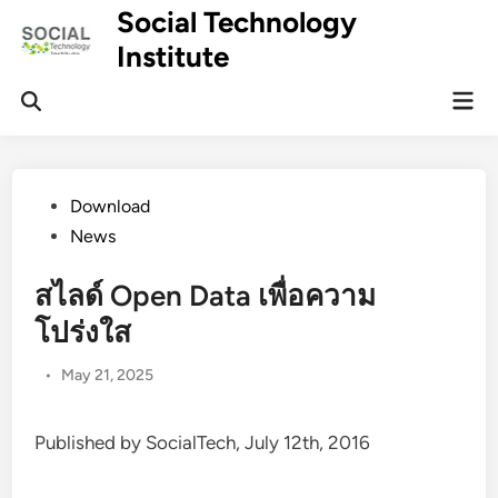
Skip
Social Technology
to
Institute
content
Mai
Men
Posted
Download
in
News
สไลด์ Open Data เพื่อความ
โปร่งใส
•
May 21, 2025
Published by SocialTech, July 12th, 2016