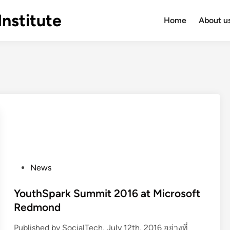
Institute
Home
About u
P
News
o
s
YouthSpark Summit 2016 at Microsoft
t
Redmond
e
Published by SocialTech, July 12th, 2016 อย่างที่
d