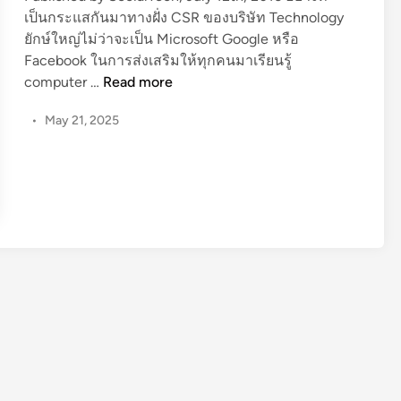
เป็นกระแสกันมาทางฝั่ง CSR ของบริษัท Technology
i
ยักษ์ใหญ่ไม่ว่าจะเป็น Microsoft Google หรือ
n
Facebook ในการส่งเสริมให้ทุกคนมาเรียนรู้
Y
computer …
Read more
o
•
May 21, 2025
u
t
h
S
p
a
r
k
S
u
m
m
i