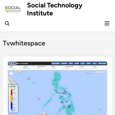
Skip
Social Technology
to
Institute
content
Mai
Men
Tvwhitespace