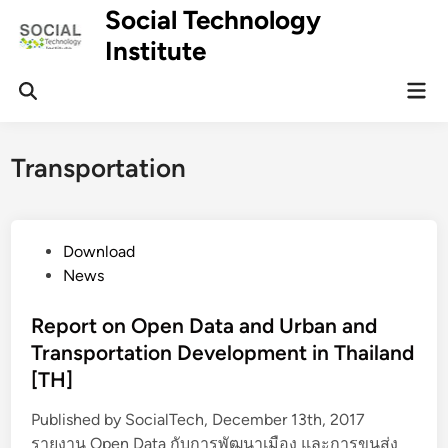
Skip
Social Technology
to
Institute
content
Mai
Men
Transportation
P
Download
o
News
s
t
Report on Open Data and Urban and
e
Transportation Development in Thailand
d
[TH]
i
n
Published by SocialTech, December 13th, 2017
รายงาน Open Data กับการพัฒนาเมือง และการขนส่ง