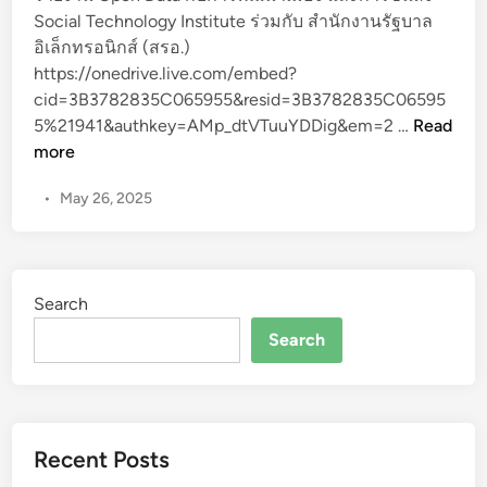
Social Technology Institute ร่วมกับ สำนักงานรัฐบาล
อิเล็กทรอนิกส์ (สรอ.)
https://onedrive.live.com/embed?
cid=3B3782835C065955&resid=3B3782835C06595
R
5%21941&authkey=AMp_dtVTuuYDDig&em=2 …
Read
e
more
p
•
May 26, 2025
o
r
t
o
Search
n
O
Search
p
e
n
D
Recent Posts
a