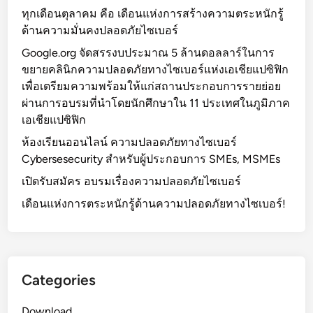
t
ทุกเดือนตุลาคม คือ เดือนแห่งการสร้างความตระหนักรู้
a
ด้านความมั่นคงปลอดภัยไซเบอร์
a
n
Google.org จัดสรรงบประมาณ 5 ล้านดอลลาร์ในการ
d
ขยายคลินิกความปลอดภัยทางไซเบอร์แห่งเอเชียแปซิฟิก
U
เพื่อเตรียมความพร้อมให้แก่สถานประกอบการรายย่อย
r
ผ่านการอบรมที่นำโดยนักศึกษาใน 11 ประเทศในภูมิภาค
b
เอเชียแปซิฟิก
a
ห้องเรียนออนไลน์ ความปลอดภัยทางไซเบอร์
n
Cybersesecurity สำหรับผู้ประกอบการ SMEs, MSMEs
a
เปิดรับสมัคร อบรมเรื่องความปลอดภัยไซเบอร์
n
d
เดือนแห่งการตระหนักรู้ด้านความปลอดภัยทางไซเบอร์!
T
r
a
n
Categories
s
p
Download