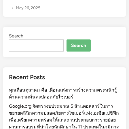
ค
•
May 26, 2025
ร
ง
ก
า
Search
ร
A
Search
P
A
C
C
Recent Posts
y
b
ทุกเดือนตุลาคม คือ เดือนแห่งการสร้างความตระหนักรู้
e
ด้านความมั่นคงปลอดภัยไซเบอร์
r
s
Google.org จัดสรรงบประมาณ 5 ล้านดอลลาร์ในการ
e
ขยายคลินิกความปลอดภัยทางไซเบอร์แห่งเอเชียแปซิฟิก
c
เพื่อเตรียมความพร้อมให้แก่สถานประกอบการรายย่อย
u
ผ่านการอบรมที่นำโดยนักศึกษาใน 11 ประเทศในภูมิภาค