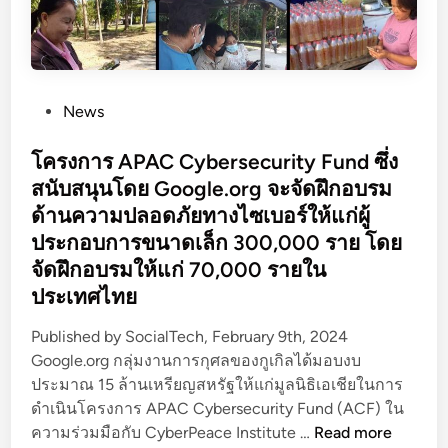
P
News
o
s
โครงการ APAC Cybersecurity Fund ซึ่ง
t
สนับสนุนโดย Google.org จะจัดฝึกอบรม
e
ด้านความปลอดภัยทางไซเบอร์ให้แก่ผู้
d
ประกอบการขนาดเล็ก 300,000 ราย โดย
i
จัดฝึกอบรมให้แก่ 70,000 รายใน
n
ประเทศไทย
Published by SocialTech, February 9th, 2024
Google.org กลุ่มงานการกุศลของกูเกิลได้มอบงบ
ประมาณ 15 ล้านเหรียญสหรัฐให้แก่มูลนิธิเอเชียในการ
ดำเนินโครงการ APAC Cybersecurity Fund (ACF) ใน
โ
ความร่วมมือกับ CyberPeace Institute …
Read more