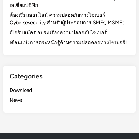
r
เอเชียแปซิฟิก
i
ห้องเรียนออนไลน์ ความปลอดภัยทางไซเบอร์
t
Cybersesecurity สำหรับผู้ประกอบการ SMEs, MSMEs
y
เปิดรับสมัคร อบรมเรื่องความปลอดภัยไซเบอร์
F
u
เดือนแห่งการตระหนักรู้ด้านความปลอดภัยทางไซเบอร์!
n
d
ซึ่
ง
Categories
ส
นั
Download
บ
News
ส
นุ
น
โ
ด
ย