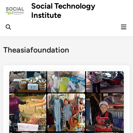
Skip
Social Technology
to
Institute
content
Mai
Men
Theasiafoundation