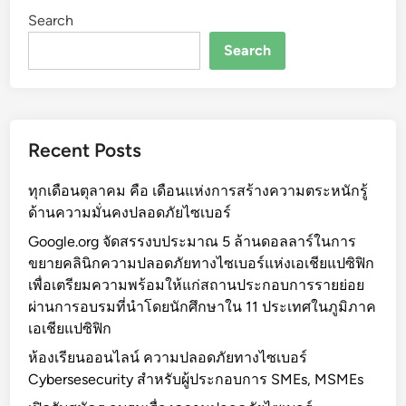
ย
Search
น
อ
Search
อ
น
ไ
ล
Recent Posts
น์
ค
ทุกเดือนตุลาคม คือ เดือนแห่งการสร้างความตระหนักรู้
ว
ด้านความมั่นคงปลอดภัยไซเบอร์
า
ม
Google.org จัดสรรงบประมาณ 5 ล้านดอลลาร์ในการ
ป
ขยายคลินิกความปลอดภัยทางไซเบอร์แห่งเอเชียแปซิฟิก
ล
เพื่อเตรียมความพร้อมให้แก่สถานประกอบการรายย่อย
อ
ผ่านการอบรมที่นำโดยนักศึกษาใน 11 ประเทศในภูมิภาค
ด
เอเชียแปซิฟิก
ภั
ห้องเรียนออนไลน์ ความปลอดภัยทางไซเบอร์
ย
Cybersesecurity สำหรับผู้ประกอบการ SMEs, MSMEs
ท