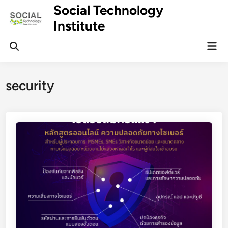
Skip
Social Technology
to
Institute
content
Mai
Men
security