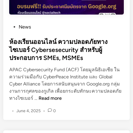
P
News
o
s
ห้องเรียนออนไลน์ ความปลอดภัยทาง
t
ไซเบอร์ Cybersesecurity สำหรับผู้
e
ประกอบการ SMEs, MSMEs
d
i
APAC Cybersecurity Fund (ACF) โดยมูลนิธิเอเชีย ใน
n
ความร่วมมือกับ CyberPeace Institute และ Global
Cyber Alliance โดยการสนับสนุนจาก Google.org กลุ่ม
งานการกุศลของกูเกิล เพื่อยกระดับทักษะความปลอดภัย
ห้
ทางไซเบอร์ …
Read more
อ
•
June 4, 2025
•
0
ง
เ
รี