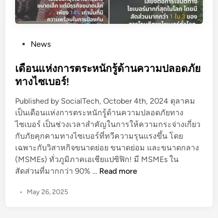
P
News
o
s
เดือนแห่งการตระหนักรู้ด้านความปลอดภัย
t
ทางไซเบอร์!
e
Published by SocialTech, October 4th, 2024 ตุลาคม
d
เป็นเดือนแห่งการตระหนักรู้ด้านความปลอดภัยทาง
i
ไซเบอร์ เป็นช่วงเวลาสำคัญในการให้ความกระจ่างเกี่ยว
n
กับภัยคุกคามทางไซเบอร์ที่ทวีความรุนแรงขึ้น โดย
เฉพาะกับวิสาหกิจขนาดย่อย ขนาดย่อม และขนาดกลาง
(MSMEs) ทั่วภูมิภาคเอเชียแปซิฟิก! มี MSMEs ใน
เ
สัดส่วนที่มากกว่า 90% …
Read more
ดื
•
May 26, 2025
อ
น
แ