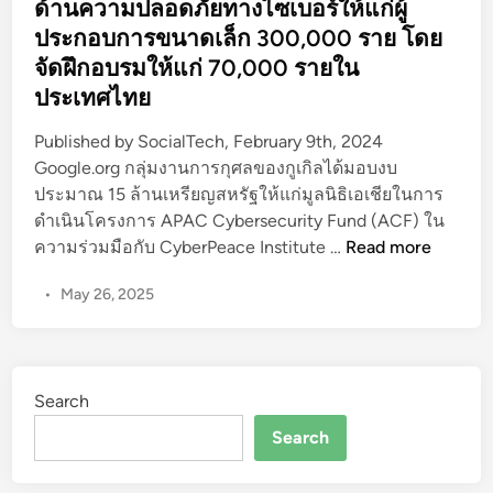
ด้านความปลอดภัยทางไซเบอร์ให้แก่ผู้
ม
d
ป
ประกอบการขนาดเล็ก 300,000 ราย โดย
i
ล
จัดฝึกอบรมให้แก่ 70,000 รายใน
n
อ
ประเทศไทย
ด
ภั
Published by SocialTech, February 9th, 2024
ย
Google.org กลุ่มงานการกุศลของกูเกิลได้มอบงบ
ท
ประมาณ 15 ล้านเหรียญสหรัฐให้แก่มูลนิธิเอเชียในการ
า
ดำเนินโครงการ APAC Cybersecurity Fund (ACF) ใน
ง
โ
ความร่วมมือกับ CyberPeace Institute …
Read more
ไ
ค
•
May 26, 2025
ซ
ร
เ
ง
บ
ก
อ
า
Search
ร์
ร
!
A
Search
P
A