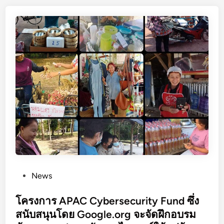
ห่
ง
ก
า
ร
ต
ร
ะ
ห
นั
ก
รู้
ด้
า
P
News
น
o
ค
s
โครงการ APAC Cybersecurity Fund ซึ่ง
ว
t
สนับสนุนโดย Google.org จะจัดฝึกอบรม
า
e