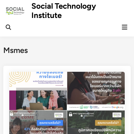
Skip
Social Technology
to
Institute
content
Mai
Men
Msmes