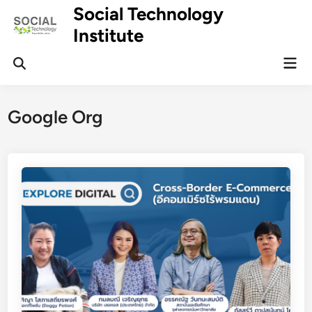
Skip
Social Technology
to
Institute
content
Mai
Men
Google Org