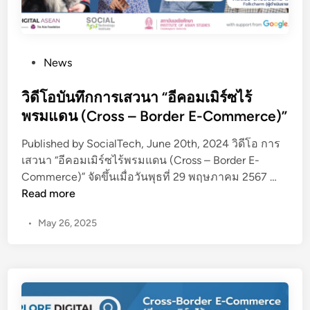
P
News
o
s
วิดีโอบันทึกการเสวนา “อีคอมเมิร์ซไร้
t
พรมแดน (Cross – Border E-Commerce)”
e
Published by SocialTech, June 20th, 2024 วิดีโอ การ
d
เสวนา “อีคอมเมิร์ซไร้พรมแดน (Cross – Border E-
i
วิ
Commerce)” จัดขึ้นเมื่อวันพุธที่ 29 พฤษภาคม 2567 …
n
ดี
Read more
โ
•
May 26, 2025
อ
บั
น
ทึ
ก
ก