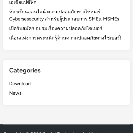
ก
เอเชียแปซิฟิก
E
า
-
ห้องเรียนออนไลน์ ความปลอดภัยทางไซเบอร์
ศ
C
Cybersesecurity สำหรับผู้ประกอบการ SMEs, MSMEs
นี
o
เปิดรับสมัคร อบรมเรื่องความปลอดภัยไซเบอร์
ย
m
บั
เดือนแห่งการตระหนักรู้ด้านความปลอดภัยทางไซเบอร์!
m
ต
e
ร
r
จ
c
า
e
Categories
ก
)
g
”
Download
o
News
o
g
l
e