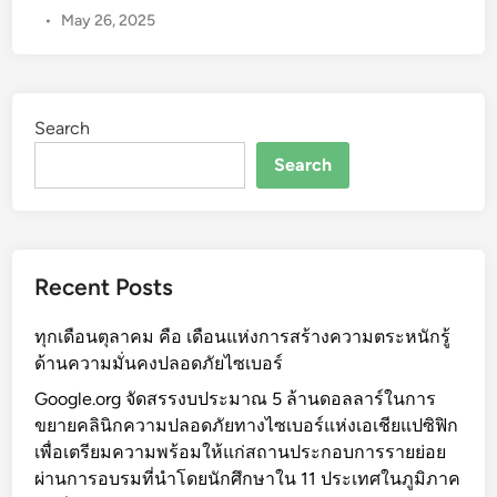
พ
•
May 26, 2025
ญ
ร
ร่
ม
ว
แ
ม
ด
Search
ฟั
น
ง
Search
(
เ
C
ส
r
ว
o
น
s
Recent Posts
า
s
ฟ
–
ทุกเดือนตุลาคม คือ เดือนแห่งการสร้างความตระหนักรู้
รี
B
ด้านความมั่นคงปลอดภัยไซเบอร์
รั
o
บ
Google.org จัดสรรงบประมาณ 5 ล้านดอลลาร์ในการ
r
ป
ขยายคลินิกความปลอดภัยทางไซเบอร์แห่งเอเชียแปซิฟิก
d
ร
เพื่อเตรียมความพร้อมให้แก่สถานประกอบการรายย่อย
e
ะ
ผ่านการอบรมที่นำโดยนักศึกษาใน 11 ประเทศในภูมิภาค
r