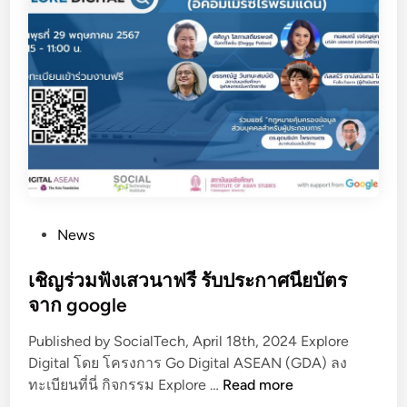
า
ร
เ
ส
ว
น
า
“
อี
ค
P
News
อ
o
ม
s
เชิญร่วมฟังเสวนาฟรี รับประกาศนียบัตร
เ
t
จาก google
มิ
e
ร์
Published by SocialTech, April 18th, 2024 Explore
d
ซ
Digital โดย โครงการ Go Digital ASEAN (GDA) ลง
i
ไ
เ
ทะเบียนที่นี่ กิจกรรม Explore …
Read more
n
ร้
ชิ