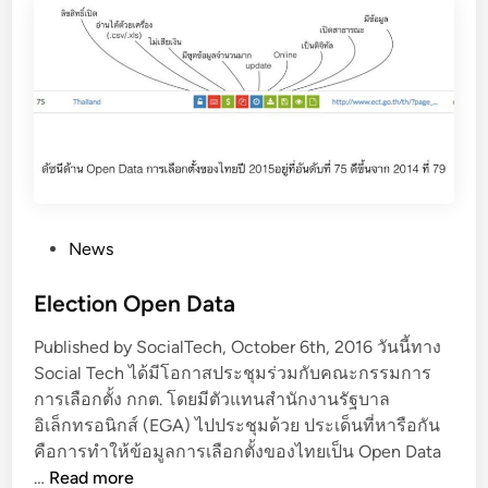
t
a
เ
พื่
อ
ก
า
ร
เ
P
News
ลื
o
อ
s
Election Open Data
ก
t
ตั้
Published by SocialTech, October 6th, 2016 วันนี้ทาง
e
ง
Social Tech ได้มีโอกาสประชุมร่วมกับคณะกรรมการ
d
การเลือกตั้ง กกต. โดยมีตัวแทนสำนักงานรัฐบาล
i
อิเล็กทรอนิกส์ (EGA) ไปประชุมด้วย ประเด็นที่หารือกัน
n
คือการทำให้ข้อมูลการเลือกตั้งของไทยเป็น Open Data
E
…
Read more