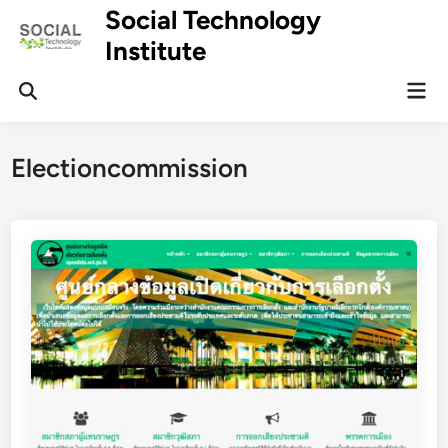
Skip
Social Technology
to
Institute
content
Mai
Men
Electioncommission