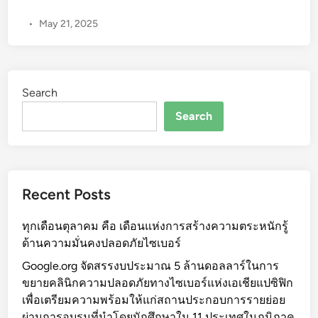
l
•
May 21, 2025
e
c
t
i
Search
o
n
Search
O
p
e
n
Recent Posts
D
a
ทุกเดือนตุลาคม คือ เดือนแห่งการสร้างความตระหนักรู้
t
ด้านความมั่นคงปลอดภัยไซเบอร์
a
Google.org จัดสรรงบประมาณ 5 ล้านดอลลาร์ในการ
ขยายคลินิกความปลอดภัยทางไซเบอร์แห่งเอเชียแปซิฟิก
เพื่อเตรียมความพร้อมให้แก่สถานประกอบการรายย่อย
ผ่านการอบรมที่นำโดยนักศึกษาใน 11 ประเทศในภูมิภาค