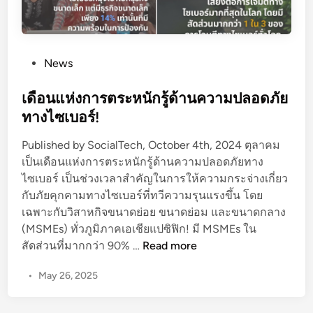
P
News
o
s
เดือนแห่งการตระหนักรู้ด้านความปลอดภัย
t
ทางไซเบอร์!
e
Published by SocialTech, October 4th, 2024 ตุลาคม
d
เป็นเดือนแห่งการตระหนักรู้ด้านความปลอดภัยทาง
i
ไซเบอร์ เป็นช่วงเวลาสำคัญในการให้ความกระจ่างเกี่ยว
n
กับภัยคุกคามทางไซเบอร์ที่ทวีความรุนแรงขึ้น โดย
เฉพาะกับวิสาหกิจขนาดย่อย ขนาดย่อม และขนาดกลาง
(MSMEs) ทั่วภูมิภาคเอเชียแปซิฟิก! มี MSMEs ใน
เ
สัดส่วนที่มากกว่า 90% …
Read more
ดื
•
May 26, 2025
อ
น
แ