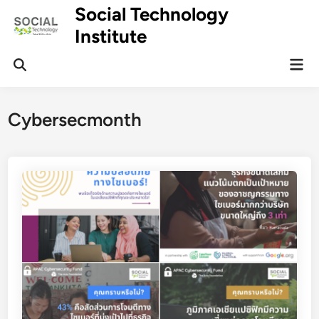
Skip
Social Technology
to
Institute
content
Mai
Men
Cybersecmonth