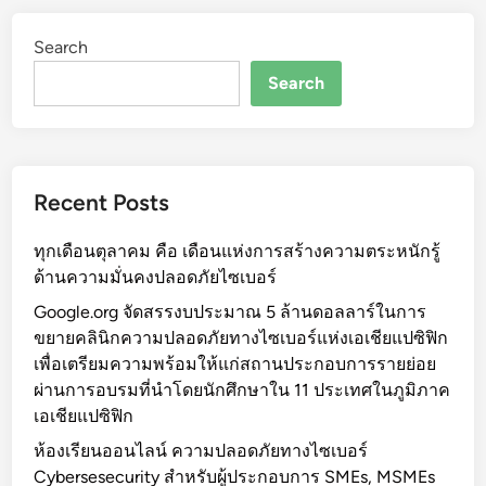
ห่
Search
ง
ก
Search
า
ร
ต
ร
Recent Posts
ะ
ห
ทุกเดือนตุลาคม คือ เดือนแห่งการสร้างความตระหนักรู้
นั
ด้านความมั่นคงปลอดภัยไซเบอร์
ก
รู้
Google.org จัดสรรงบประมาณ 5 ล้านดอลลาร์ในการ
ด้
ขยายคลินิกความปลอดภัยทางไซเบอร์แห่งเอเชียแปซิฟิก
า
เพื่อเตรียมความพร้อมให้แก่สถานประกอบการรายย่อย
น
ผ่านการอบรมที่นำโดยนักศึกษาใน 11 ประเทศในภูมิภาค
ค
เอเชียแปซิฟิก
ว
ห้องเรียนออนไลน์ ความปลอดภัยทางไซเบอร์
า
Cybersesecurity สำหรับผู้ประกอบการ SMEs, MSMEs