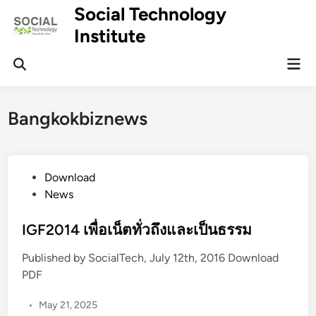
Skip
Social Technology
to
Institute
content
Mai
Men
Bangkokbiznews
P
Download
o
News
s
t
IGF2014 เพื่อเน็ตทั่วถึงและเป็นธรรม
e
Published by SocialTech, July 12th, 2016 Download
d
PDF
i
n
•
May 21, 2025