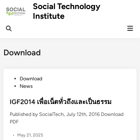
Skip
Social Technology
to
Institute
content
Mai
Men
Download
P
Download
o
News
s
t
IGF2014 เพื่อเน็ตทั่วถึงและเป็นธรรม
e
Published by SocialTech, July 12th, 2016 Download
d
PDF
i
n
•
May 21, 2025